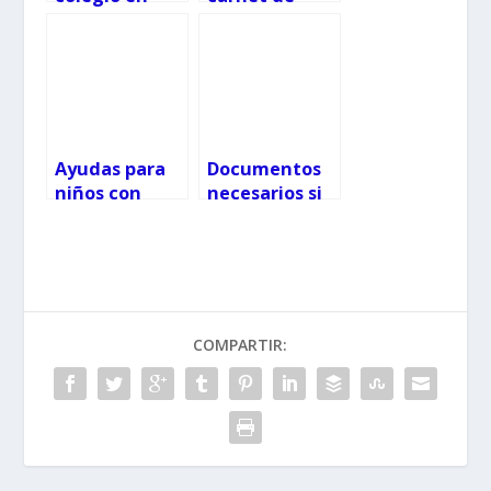
Galicia: plazos
conducir 2018
2019
Ayudas para
Documentos
niños con
necesarios si
necesidades
viajas con
específicas
niños
2019/2020
COMPARTIR: