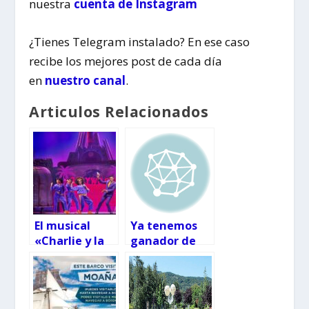
nuestra
cuenta de Instagram
¿Tienes Telegram instalado? En ese caso
recibe los mejores post de cada día
en
nuestro canal
.
Articulos Relacionados
El musical
Ya tenemos
«Charlie y la
ganador de
fábrica de
las entradas
chocolate»
para el
cambia su
musical
fecha para
«Charlie y la