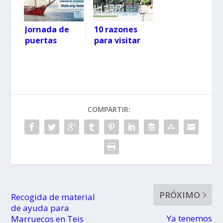
enero
Fábrica de
Chocolate»
Jornada de
10 razones
puertas
para visitar
abiertas de la
Allariz
goleta Atyla
COMPARTIR:
PRÓXIMO
Recogida de material
de ayuda para
Ya tenemos
Marruecos en Teis