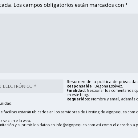
icada.
Los campos obligatorios están marcados con
*
Resumen de la política de privacidad 
Responsable
: Begoña Estévez.
Finalidad:
Gestionar los comentarios qu
en este blog.
Requeridos:
Nombre y email, además d
uridad.
 facilitas estarán ubicados en los servidores de Hosting de vigopeques.com d
 se cierre la web.
limitación y suprimir los datos en info@vigopeques.com así como el derecho a 