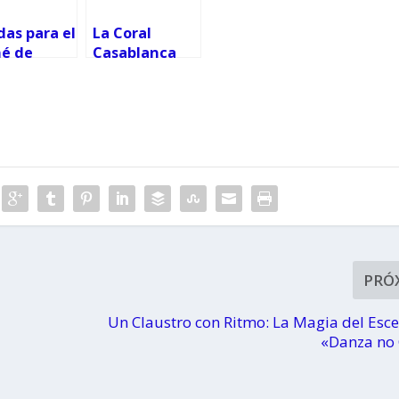
as para el
La Coral
né de
Casablanca
ducir en
busca niños y
cia en
jóvenes
:
edades,
os y
isitos
PRÓ
Un Claustro con Ritmo: La Magia del Esc
«Danza no 