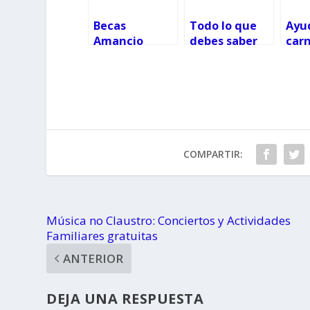
Becas
Todo lo que
Ayud
Amancio
debes saber
car
Ortega: Tu a
del Programa
con
EEUU y yo a
Municipal de
Gali
Canadá
Escuelas
2025
Deportivas
nov
2025/2026
plaz
requ
COMPARTIR:
Música no Claustro: Conciertos y Actividades
Familiares gratuitas
ANTERIOR
DEJA UNA RESPUESTA