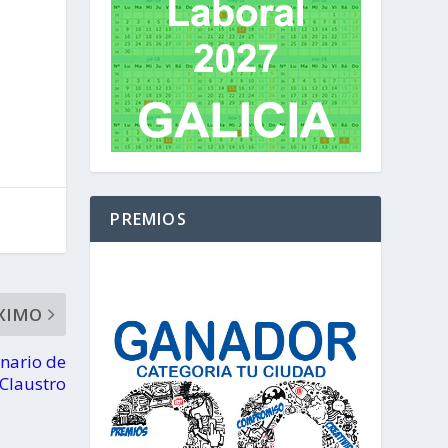
PREMIOS
XIMO
enario de
Claustro