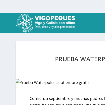
PRUEBA WATERPO
Comienza septiembre y muchos padres b
curso, hoy os voy a hablar de una que 