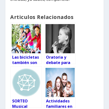
Articulos Relacionados
Las bicicletas
Oratoria y
también son
debate para
para el otoño
niños y
adolescentes
en Vigo
SORTEO
Actividades
Musical
familiares en