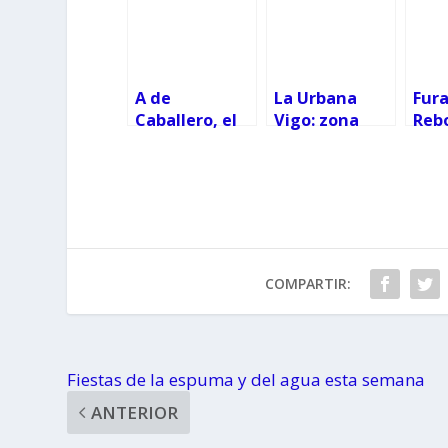
A de
La Urbana
Fur
Caballero, el
Vigo: zona
Reb
furancho
infantil y
¿Pa
gallego que
hamburguesa
fur
conquistó a la
s artesanales
princesa
COMPARTIR:
Fiestas de la espuma y del agua esta semana
ANTERIOR