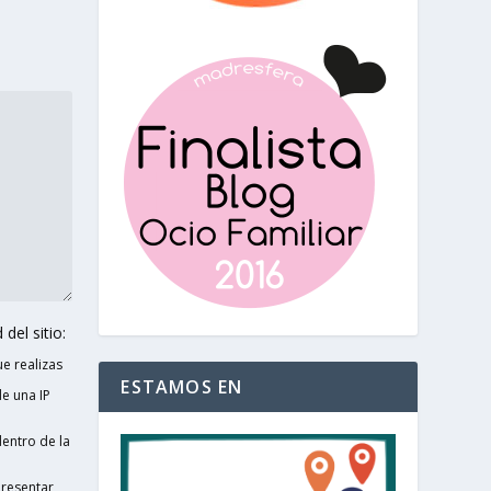
del sitio:
e realizas
ESTAMOS EN
e una IP
entro de la
presentar