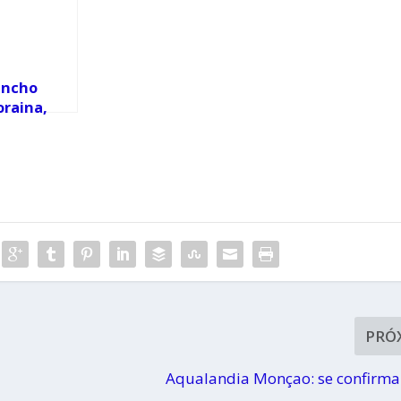
ancho
oraina,
zo o
ancho?
PRÓ
Aqualandia Monçao: se confirma 