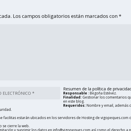
icada.
Los campos obligatorios están marcados con
*
Resumen de la política de privacidad 
Responsable
: Begoña Estévez.
Finalidad:
Gestionar los comentarios qu
en este blog.
Requeridos:
Nombre y email, además d
uridad.
 facilitas estarán ubicados en los servidores de Hosting de vigopeques.com d
 se cierre la web.
limitación y suprimir los datos en info@vigopeques.com así como el derecho a 