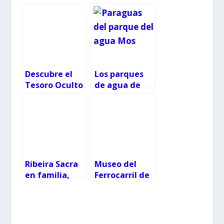
Descubre el
Los parques
Tesoro Oculto
de agua de
de Pantón
Mos abren sus
Rural: Escape
puertas todos
Room entre
los días
Viñedos y
Misterios
Ribeira Sacra
Museo del
en familia,
Ferrocarril de
ahora con
Galicia
lanzaderas
gratuitas