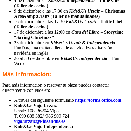
4 de diciembre en
Kids&Us Independencia
–
Little Chef
(Taller de cocina)
9 de diciembre a las 17:30 en
Kids&Us Urzáiz
–
Christmas
Arts&amp;Crafts (Taller de manualidades)
16 de diciembre a las 17:30
Kids&Us Urzáiz
–
Little Chef
(Taller de cocina)
17 de diciembre a las 12:00 en
Casa del Libro
–
Storytime
“Saving Christmas”
23 de diciembre en
Kids&Us Urzáiz & Independencia
–
FunDay, una mañana llena de actividades y diversión
navideña en inglés.
26 al 30 de diciembre en
Kids&Us Independencia
– Fun
Week.
Más información:
Para más información o reservar tu plaza puedes contactar
directamente con ellos en:
A través del siguiente formulario
https://forms.office.com
Kids&Us Vigo Urzáiz
Urzáiz 108, 36204 Vigo
T. 699 888 382/ /986 909 724
vigo.urzaiz@kidsandus.es
Kids&Us Vigo Independencia