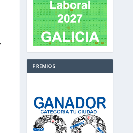
e
PREMIOS
l