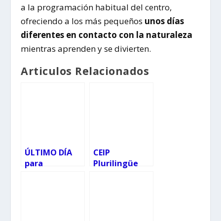
a la programación habitual del centro,
ofreciendo a los más pequeños
unos días
diferentes en contacto con la naturaleza
mientras aprenden y se divierten.
Articulos Relacionados
ÚLTIMO DÍA
CEIP
para
Plurilingüe
formalizar la
Igrexa-
matrícula en
Chapela: un
escuelas
centro público
infantiles de
con un
la Xunta
proyecto