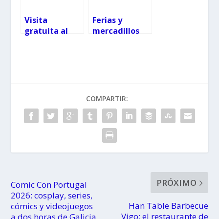
innovador
Visita
Ferias y
gratuita al
mercadillos
museo más
Vigo,
romántico de
alrededores y
Madrid
norte de
Portugal
COMPARTIR:
PRÓXIMO
Comic Con Portugal
2026: cosplay, series,
Han Table Barbecue
cómics y videojuegos
Vigo: el restaurante de
a dos horas de Galicia