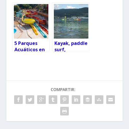
Castrelos 2026
del sorteo de
entradas para
Barcelos
Family Party
5 Parques
Kayak, paddle
Acuáticos en
surf,
Galicia y
observación
Norte de
astronómica y
Portugal
yincana por el
día mundial
del reciclaje
COMPARTIR: