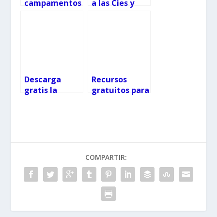
campamentos
a las Cies y
de verano
conoce el Vigo
pesquero:
concurso
infantil
Descarga
Recursos
gratis la
gratuitos para
colección
amantes del
«Cómo
dibujo y la
hacer…»
pintura
COMPARTIR: