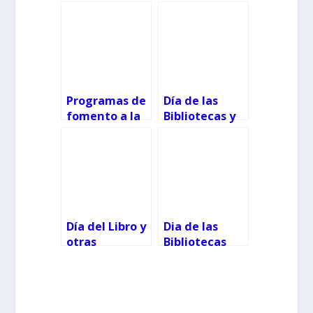
Programas de
Día de las
fomento a la
Bibliotecas y
lectura en
Cuentacuento
Galicia
s
Día del Libro y
Dia de las
otras
Bibliotecas
actividades
literarias para
niños