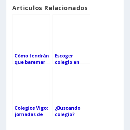
Articulos Relacionados
Cómo tendrán
Escoger
que baremar
colegio en
los colegios en
Vigo: Frian
Vigo y
Teis
Pontevedra
Colegios Vigo:
¿Buscando
jornadas de
colegio?
puertas
Colegio
abiertas
Atalaya-