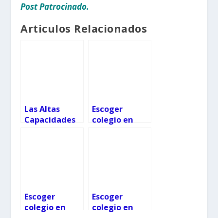
Post Patrocinado.
Articulos Relacionados
Las Altas
Escoger
Capacidades
colegio en
también
Vigo: Frian
acaban en
Teis
fracaso
escolar
Escoger
Escoger
colegio en
colegio en
Vigo: Colegio
Vigo: Monte