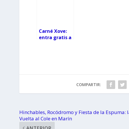
Carné Xove:
entra gratis a
PortAventura
y otros planes
top por ser
joven
COMPARTIR:
Hinchables, Rocódromo y Fiesta de la Espuma: l
Vuelta al Cole en Marín
ANTERIOR