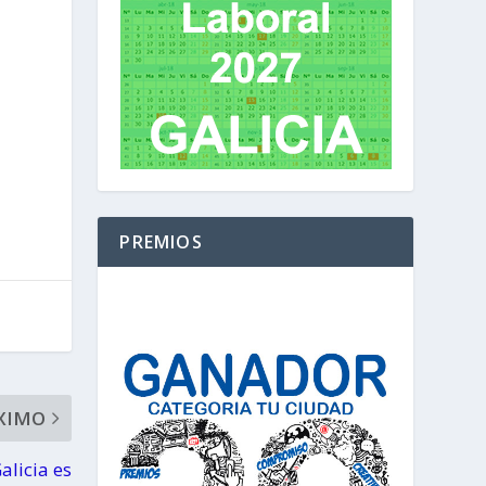
PREMIOS
XIMO
alicia es