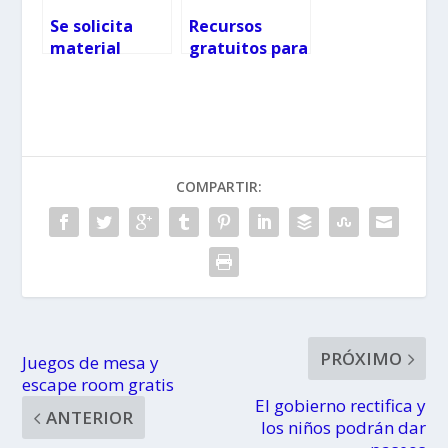
Se solicita
Recursos
material
gratuitos para
infantil y
sobrellevar la
tuppers en
cuarentena
Vigo
del
coronavirus
con niños y
adolescentes
COMPARTIR:
PRÓXIMO
Juegos de mesa y
escape room gratis
El gobierno rectifica y
ANTERIOR
los niños podrán dar