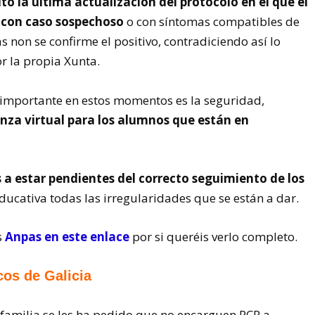
o la última actualización del protocolo en el que el
 con caso sospechoso
o con síntomas compatibles de
s non se confirme el positivo, contradiciendo así lo
r la propia Xunta.
 importante en estos momentos es la seguridad,
nza virtual para los alumnos que están en
 a estar pendientes del correcto seguimiento de los
ducativa todas las irregularidades que se están a dar.
s
Anpas en este enlace
por si queréis verlo completo.
os de Galicia
 familia se les ha pedido que no encarguen PCR a