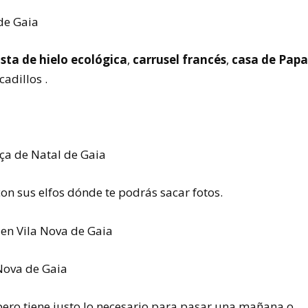
sta de hielo ecológica
,
carrusel francés
,
casa de Pap
rcadillos
.
on sus elfos dónde te podrás sacar fotos.
pero tiene justo lo necesario para pasar una mañana o