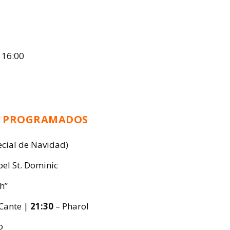
 16:00
S PROGRAMADOS
cial de Navidad)
el St. Dominic
h”
Cante |
21:30
– Pharol
o