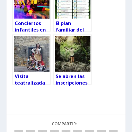
Conciertos
El plan
infantiles en
familiar del
Castrelos 2026
verano en
Pontevedra
está en el
monte (y es
gratis)
Visita
Se abren las
teatralizada
inscripciones
en la
a las rutas
Fortaleza de O
gratuitas por
Castro: revive
los bosques de
el asedio de
Pontevedra
Vigo de 1719
COMPARTIR: