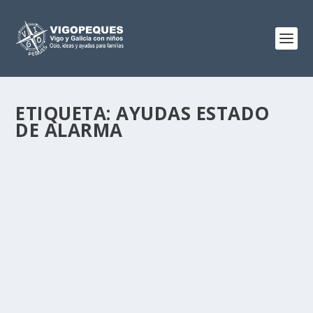
ETIQUETA:
AYUDAS ESTADO
DE ALARMA
GUÍA DE AYUDAS LABORALES EN TIEMPO DE
CORONAVIRUS
Abr 24, 2020
|
0
En este estado de alarma cada día salen novedades y
ayudas que modifican todo lo anterior, de...
LEER MÁS