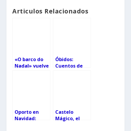
Articulos Relacionados
«O barco do
Óbidos:
Nadal» vuelve
Cuentos de
a Vigo por
Navidad en la
Navidad
Vila Natal
Oporto en
Castelo
Navidad:
Mágico, el
programación
parque de la