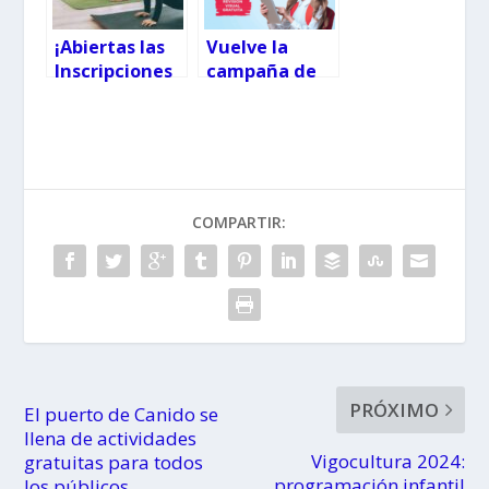
¡Abiertas las
Vuelve la
Inscripciones
campaña de
en Savia Yoga
gafas gratis
para Niños y
con Alain
Familias!
Afflelou
COMPARTIR:
PRÓXIMO
El puerto de Canido se
llena de actividades
Vigocultura 2024:
gratuitas para todos
programación infantil
los públicos