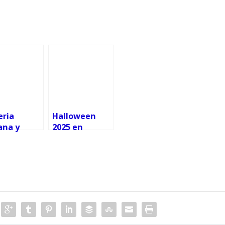
eria
Halloween
ana y
2025 en
enible de
Ourense:
cia
horarios,
esa a Vigo
lugares y
actividades
para todos los
públicos