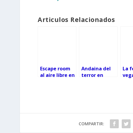
Articulos Relacionados
Escape room
Andaina del
La f
al aire libre en
terror en
veg
el Samaín de
Salceda con
sost
Cangas
su «Noite de
Gali
Averno»
regr
COMPARTIR: