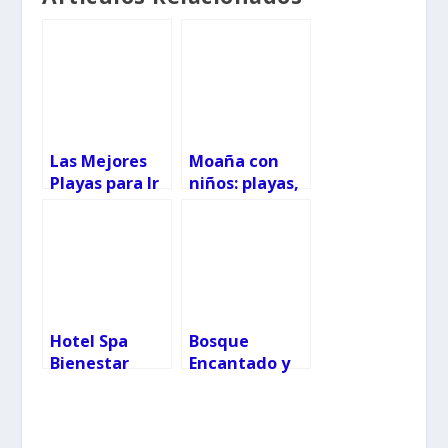
Las Mejores
Moaña con
Playas para Ir
niños: playas,
con Niños en
pozas y
Vigo
molinos
Hotel Spa
Bosque
Bienestar
Encantado y
Moaña con
Castillo de
niños
Aldán