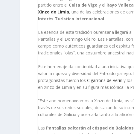
partido entre el
Celta de Vigo
y el
Rayo Vallec
Xinzo de Limia
, una de las celebraciones de ca
Interés Turístico Internacional
.
La esencia de esta tradición ourensana llegará a
Pantallas y el Domingo Oleiro. Las Pantallas, con
campo como auténticos guardianes del espíritu f
tradicionales “olas”, una costumbre ancestral naci
Este homenaje da continuidad a una iniciativa qu
valor la riqueza y diversidad del Entroido gallego
protagonistas fueron los
Cigarróns de Verín
y los 
en Xinzo de Limia y en su figura más icónica: la Pa
“Este ano homenaxeamos a Xinzo de Limia, as sú
través de sus redes sociales, destacando su inten
culturales de Galicia y acercarla tanto a la afició
Las
Pantallas saltarán al césped de Balaídos 