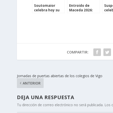
Soutomaior
Entroido de
Susp
celebra hoy su
Maceda 2026:
cele
entierro de la
programación
Carn
sardina y el
completa día a
Baio
domingo el
día
las p
desfile de
mete
comparsas
COMPARTIR:
Jornadas de puertas abiertas de los colegios de Vigo
ANTERIOR
DEJA UNA RESPUESTA
Tu dirección de correo electrónico no será publicada.
Los 