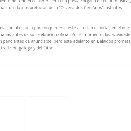
imiento de todo el celtismo. Será una previa cargada de color, música 
bitual, la interpretación de la “Oliveira dos Cen Anos” instantes
elación al estadio para no perderse este acto tan especial, en el que
manas antes de su celebración oficial. Por el momento, las actividade
án pendientes de anunciarse, pero este adelanto en Balaídos promete
radición gallega y del fútbol.