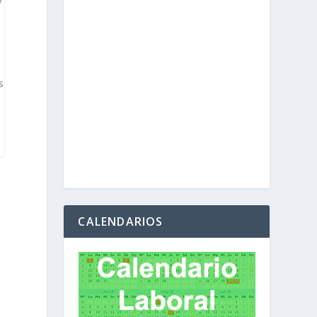
y
s
CALENDARIOS