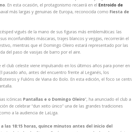
ano
. En esta ocasión, el protagonismo recaerá en el
Entroido de
rnaval más largas y genuinas de Europa, reconocida como
Fiesta de
l césped vigués de la mano de sus figuras más emblemáticas: las
 sus inconfundibles máscaras, trajes blancos y vejigas, recorrerán el
estivo, mientras que el Domingo Oleiro estará representado por las
da del paso de vasijas de barro por el aire.
e el club celeste viene impulsando en los últimos años para poner en
. El pasado año, antes del encuentro frente al Leganés, los
Boteiros y Fulións de Viana do Bolo. En esta edición, el foco se centr
ntalla.
as icónicas
Pantallas e o Domingo Oleiro
”, ha anunciado el club a
ción de celebrar “dun xeito único” una de las grandes tradiciones
n como a la audiencia de LaLiga.
a las 18:15 horas, quince minutos antes del inicio del