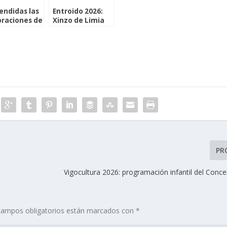
endidas las
Entroido 2026:
braciones de
Xinzo de Limia
aval en
celebra su Fiesta
na debido a
de Interés
revisiones
Turístico
orológicas
Internacional
PR
Vigocultura 2026: programación infantil del Conce
campos obligatorios están marcados con
*