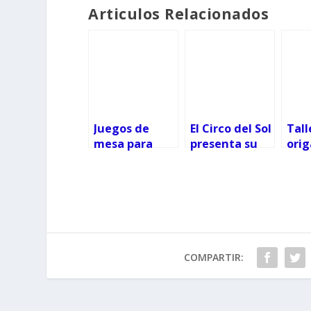
Articulos Relacionados
Juegos de
El Circo del Sol
Tall
mesa para
presenta su
ori
abuelos y
espectáculo
onli
nietos
Zed
jap
COMPARTIR: