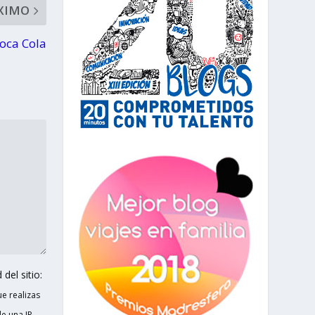
XIMO
Coca Cola
del sitio:
e realizas
e una IP