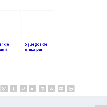
er de
5 juegos de
gami
mesa por
ne: casas
menos de 20
onesas
euros