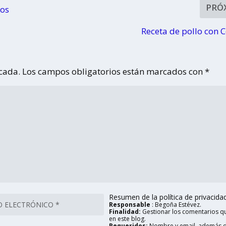
PRÓ
ños
Receta de pollo con 
icada.
Los campos obligatorios están marcados con
*
Resumen de la política de privacidad 
Responsable
: Begoña Estévez.
Finalidad:
Gestionar los comentarios qu
en este blog.
Requeridos:
Nombre y email, además d