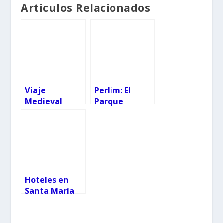
Articulos Relacionados
Viaje
Perlim: El
Medieval
Parque
Santa María
temático de
da Feira
Navidad en
Portugal
Hoteles en
Santa María
da Feira