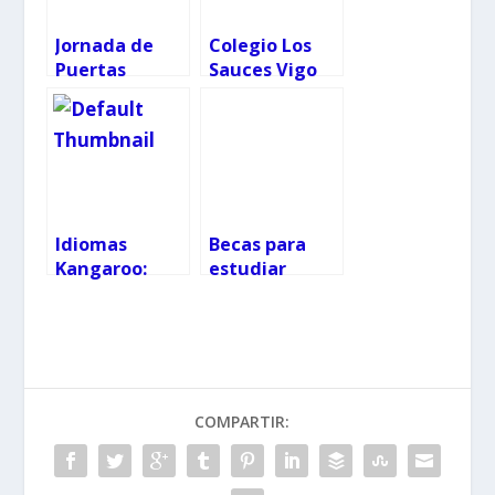
Jornada de
Colegio Los
Puertas
Sauces Vigo
Abiertas Pazo
Vilariño
English-
Campus
Idiomas
Becas para
Kangaroo:
estudiar
campamentos
inglés en
de verano,
Irlanda este
viajes
verano
culturales y
mucho más
COMPARTIR: