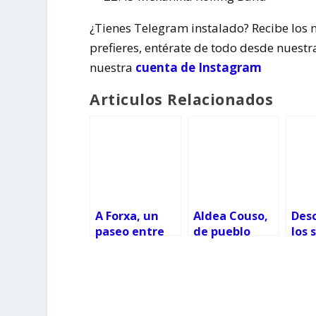
¿Tienes Telegram instalado? Recibe los 
prefieres, entérate de todo desde nuest
nuestra
cuenta de Instagram
Articulos Relacionados
A Forxa, un
Aldea Couso,
Des
paseo entre
de pueblo
los 
hórreos,
fantasma a
de O
molinos y
complejo
Vald
cascadas
turístico rural
viaj
en venta
hist
natu