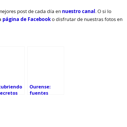
mejores post de cada día en
nuestro canal
. O si lo
ra
página de Facebook
o disfrutar de nuestras fotos en
cubriendo
Ourense:
secretos
fuentes
 Barco de
termales y
eorras: Un
piscinas
e por su
naturales
oria,
raleza y