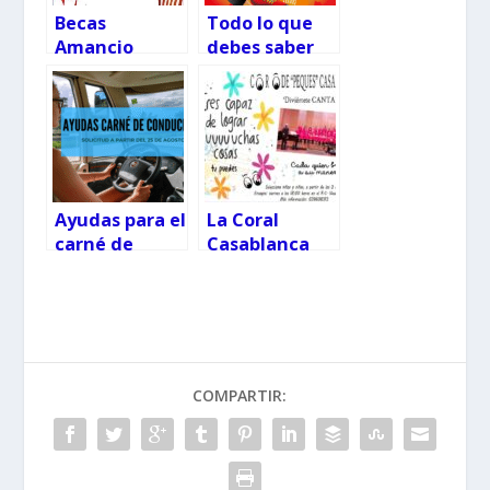
Becas
Todo lo que
Amancio
debes saber
Ortega: Tu a
del Programa
EEUU y yo a
Municipal de
Canadá
Escuelas
Deportivas
2025/2026
Ayudas para el
La Coral
carné de
Casablanca
conducir en
busca niños y
Galicia en
jóvenes
2025:
novedades,
plazos y
requisitos
COMPARTIR: