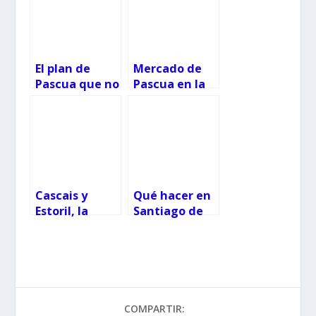
El plan de
Mercado de
Pascua que no
Pascua en la
te puedes
villa de
perder con
Cascais
niños cerca de
Lisboa
Cascais y
Qué hacer en
Estoril, la
Santiago de
Costa Azul
Compostela
portuguesa
con niños
COMPARTIR: