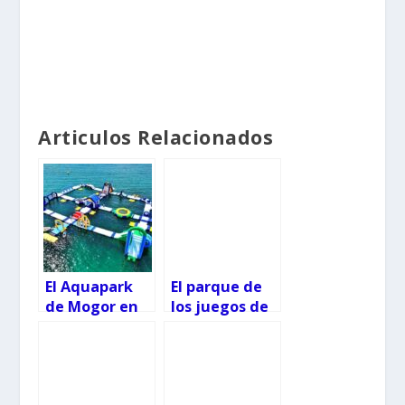
Articulos Relacionados
El Aquapark
El parque de
de Mogor en
los juegos de
Marín:
agua de Marín
horarios,
reabre justo a
precios y
tiempo para el
normas de
calor