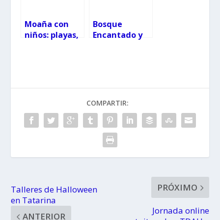
acceso
Moaña con
Bosque
niños: playas,
Encantado y
pozas y
Castillo de
molinos
Aldán
COMPARTIR:
PRÓXIMO
Talleres de Halloween
en Tatarina
Jornada online
ANTERIOR