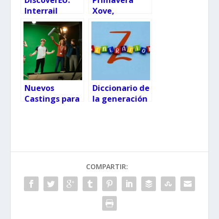
Interrail
Xove,
gratis para
campamentos
jóvenes
y actividades
europeos
gratuitas para
jóvenes
gallegos
Nuevos
Diccionario de
Castings para
la generación
series que se
Z para padres
rodarán en
Galicia
COMPARTIR: