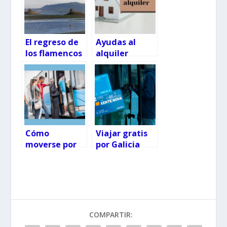
El regreso de
Ayudas al
los flamencos
alquiler
a las Salinas
Galicia 2024:
do Ulló tras
se abre el
más de 50
plazo de
años
solicitud
Cómo
Viajar gratis
moverse por
por Galicia
Vigo en
con La Tarjeta
transporte
Xente Nova y
público
Metropolitana
, novedades
2026
COMPARTIR: