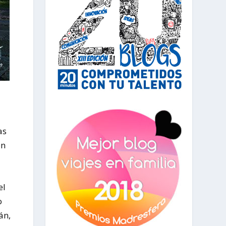
as
en
el
o
án,