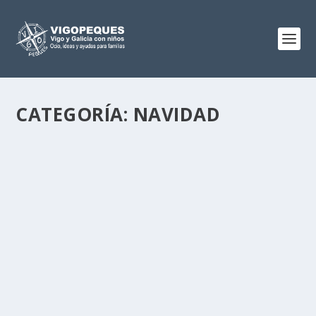
CATEGORÍA:
NAVIDAD
O BOSQUE DE NADAL: FESTIVAL DE NAVIDAD
Y VISITAS DE PAPÁ NOEL
Nov 5, 2025
|
0
De vez en cuando iniciativas particulares nos
sorprenden con unas ideas maravillosas como esta
que...
LEER MÁS